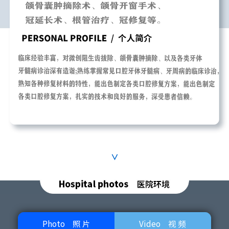
∨
Photo
照 片
Video
视 频