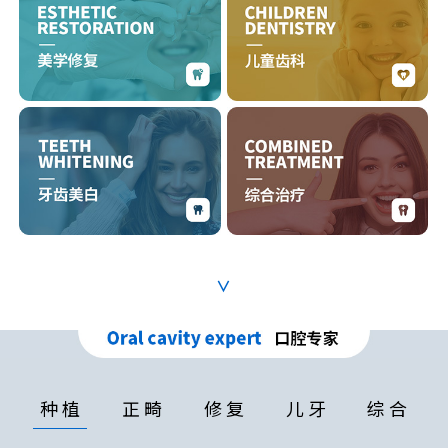
∨
种 植
正 畸
修 复
儿 牙
综 合