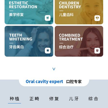
∨
种 植
正 畸
修 复
儿 牙
综 合