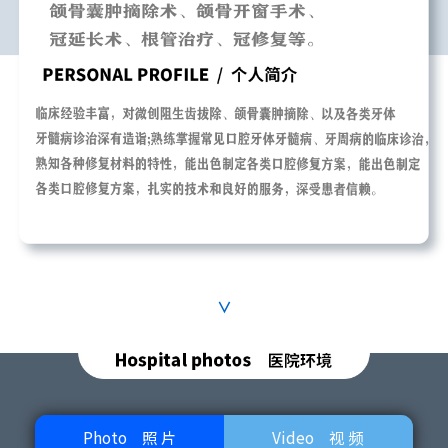
∨
Photo
照 片
Video
视 频